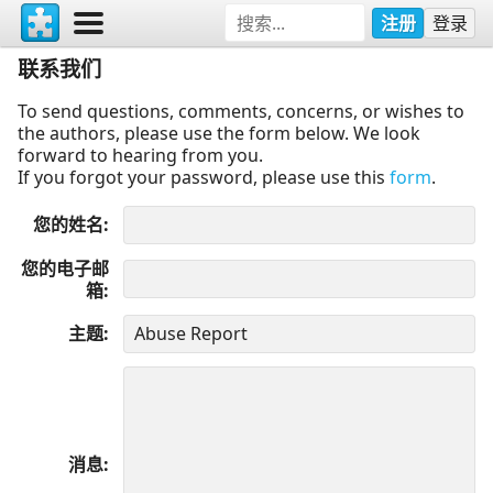
注册
登录
联系我们
To send questions, comments, concerns, or wishes to
the authors, please use the form below. We look
forward to hearing from you.
If you forgot your password, please use this
form
.
您的姓名
您的电子邮
箱
主题
消息