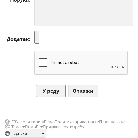
Додатак
Откажи
FB
Услови коришћења
Политика приватности
Подешавања
Тема
Помоћ
Пријави злоупотребу