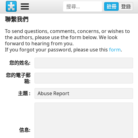
註冊
登錄
聯繫我們
To send questions, comments, concerns, or wishes to
the authors, please use the form below. We look
forward to hearing from you.
If you forgot your password, please use this
form
.
您的姓名
您的電子郵
箱
主題
信息