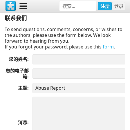
注册
登录
联系我们
To send questions, comments, concerns, or wishes to
the authors, please use the form below. We look
forward to hearing from you.
If you forgot your password, please use this
form
.
您的姓名
您的电子邮
箱
主题
消息