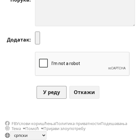
Додатак
Откажи
FB
Услови коришћења
Политика приватности
Подешавања
Тема
Помоћ
Пријави злоупотребу