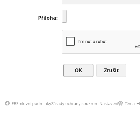
Příloha
Zrušit
FB
Smluvní podmínky
Zásady ochrany soukromí
Nastavení
Téma