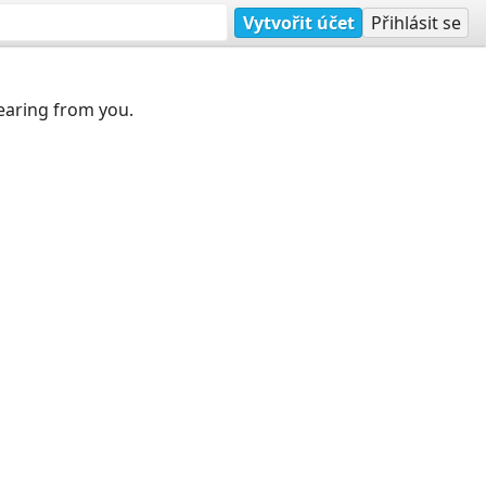
Vytvořit účet
Přihlásit se
earing from you.