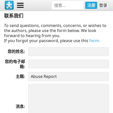
注册
登录
联系我们
To send questions, comments, concerns, or wishes to
the authors, please use the form below. We look
forward to hearing from you.
If you forgot your password, please use this
form
.
您的姓名
您的电子邮
箱
主题
消息