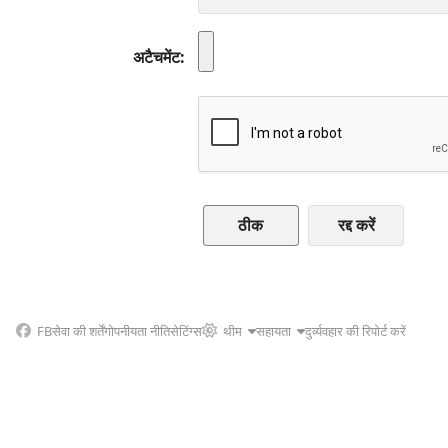
अटैचमेंट
रद्द करें
FB
सेवा की शर्तें
गोपनीयता नीति
सेटिंग्स
थीम
सहायता
दुर्व्यवहार की रिपोर्ट करें