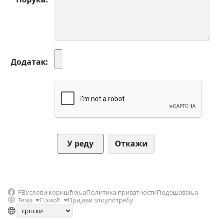
Додатак
Откажи
FB
Услови коришћења
Политика приватности
Подешавања
Тема
Помоћ
Пријави злоупотребу