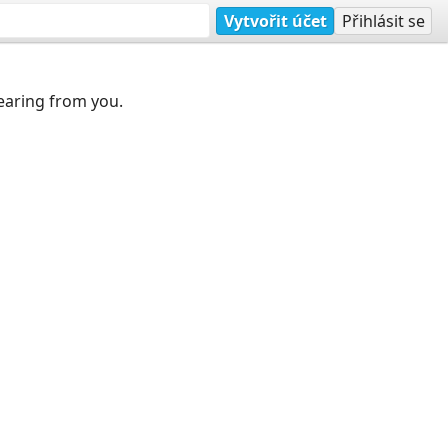
Vytvořit účet
Přihlásit se
earing from you.