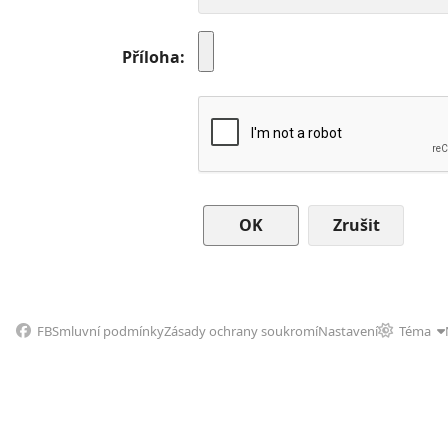
Příloha
Zrušit
FB
Smluvní podmínky
Zásady ochrany soukromí
Nastavení
Téma