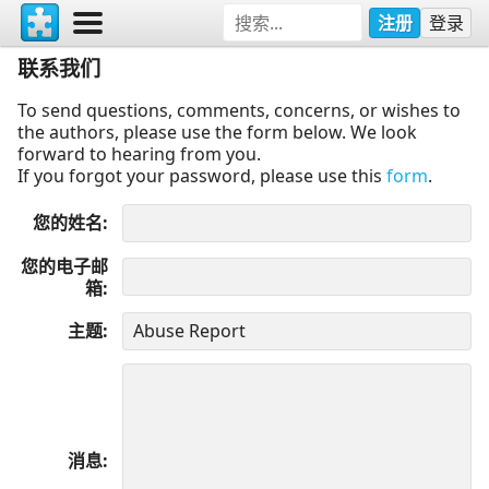
注册
登录
联系我们
To send questions, comments, concerns, or wishes to
the authors, please use the form below. We look
forward to hearing from you.
If you forgot your password, please use this
form
.
您的姓名
您的电子邮
箱
主题
消息