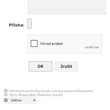
Příloha
Zrušit
FB
Smluvní podmínky
Zásady ochrany soukromí
Nastavení
Téma
Nápověda
Nahlásit zneužití