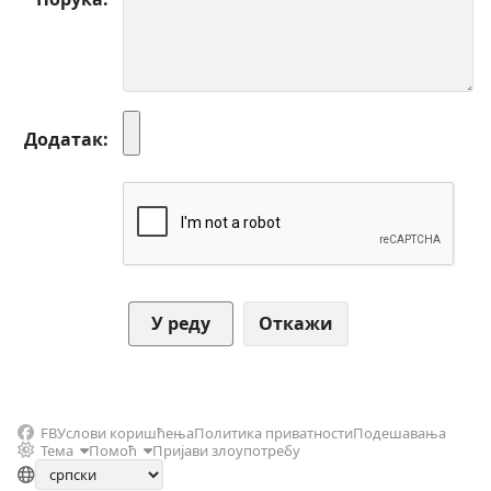
Додатак
Откажи
FB
Услови коришћења
Политика приватности
Подешавања
Тема
Помоћ
Пријави злоупотребу