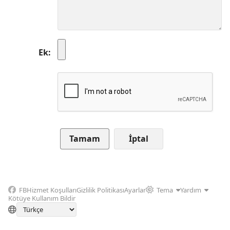
Ek
İptal
FB
Hizmet Koşulları
Gizlilik Politikası
Ayarlar
Tema
Yardım
Kötüye Kullanım Bildir