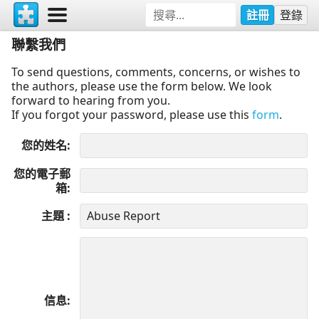
註冊
登錄
聯繫我們
To send questions, comments, concerns, or wishes to
the authors, please use the form below. We look
forward to hearing from you.
If you forgot your password, please use this
form
.
您的姓名
您的電子郵
箱
主題
信息