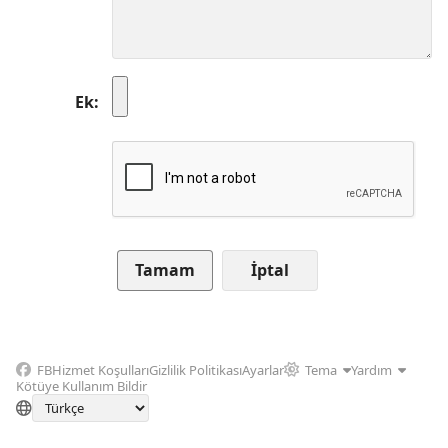
Ek
İptal
FB
Hizmet Koşulları
Gizlilik Politikası
Ayarlar
Tema
Yardım
Kötüye Kullanım Bildir