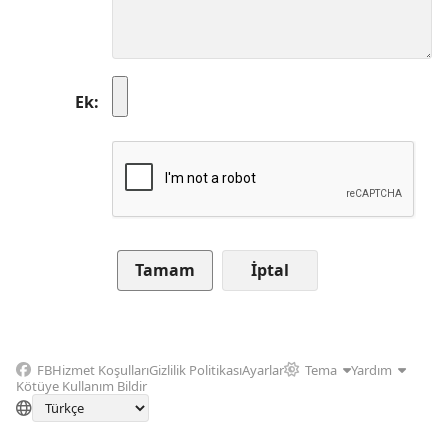
Ek
İptal
FB
Hizmet Koşulları
Gizlilik Politikası
Ayarlar
Tema
Yardım
Kötüye Kullanım Bildir