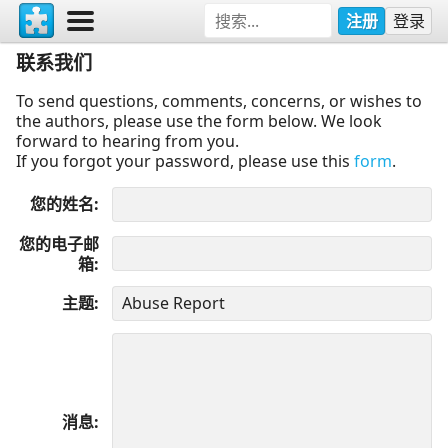
注册
登录
联系我们
To send questions, comments, concerns, or wishes to
the authors, please use the form below. We look
forward to hearing from you.
If you forgot your password, please use this
form
.
您的姓名
您的电子邮
箱
主题
消息