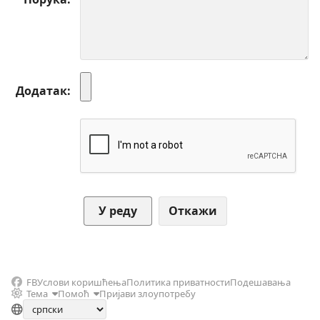
Додатак
Откажи
FB
Услови коришћења
Политика приватности
Подешавања
Тема
Помоћ
Пријави злоупотребу