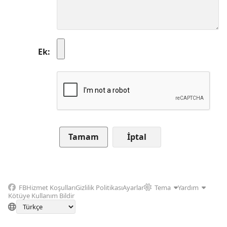
Ek
İptal
FB
Hizmet Koşulları
Gizlilik Politikası
Ayarlar
Tema
Yardım
Kötüye Kullanım Bildir