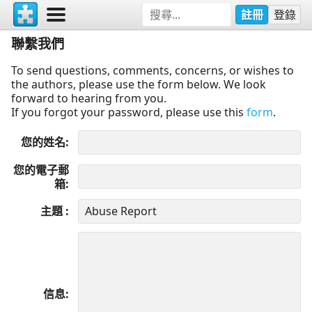
註冊
登錄
聯繫我們
To send questions, comments, concerns, or wishes to
the authors, please use the form below. We look
forward to hearing from you.
If you forgot your password, please use this
form
.
您的姓名
您的電子郵
箱
主題
信息