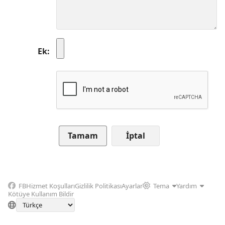
Ek
İptal
FB
Hizmet Koşulları
Gizlilik Politikası
Ayarlar
Tema
Yardım
Kötüye Kullanım Bildir