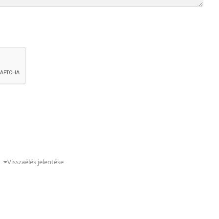
g
Visszaélés jelentése