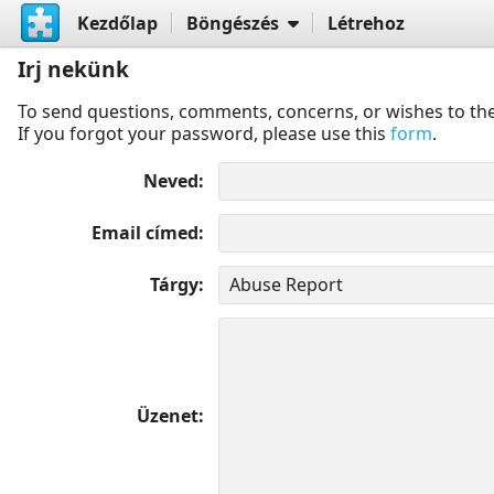
Kezdőlap
Böngészés
Létrehoz
Irj nekünk
To send questions, comments, concerns, or wishes to the
If you forgot your password, please use this
form
.
Neved
Email címed
Tárgy
Üzenet