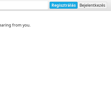
Regisztrálás
Bejelentkezés
earing from you.