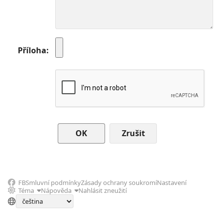
Příloha
Zrušit
FB
Smluvní podmínky
Zásady ochrany soukromí
Nastavení
Téma
Nápověda
Nahlásit zneužití