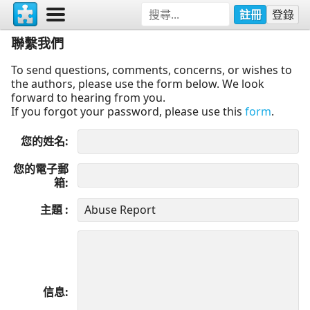
註冊
登錄
聯繫我們
To send questions, comments, concerns, or wishes to
the authors, please use the form below. We look
forward to hearing from you.
If you forgot your password, please use this
form
.
您的姓名
您的電子郵
箱
主題
信息