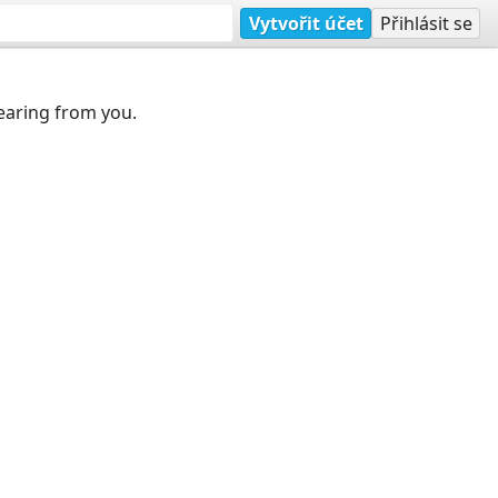
Vytvořit účet
Přihlásit se
earing from you.