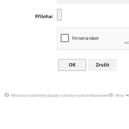
Příloha
Zrušit
FB
Smluvní podmínky
Zásady ochrany soukromí
Nastavení
Téma