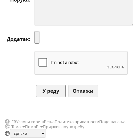
Додатак
Откажи
FB
Услови коришћења
Политика приватности
Подешавања
Тема
Помоћ
Пријави злоупотребу