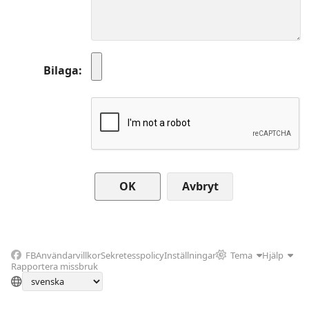
Bilaga
Avbryt
FB
Användarvillkor
Sekretesspolicy
Inställningar
Tema
Hjälp
Rapportera missbruk