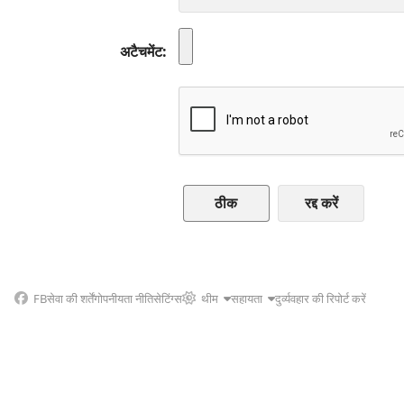
अटैचमेंट
रद्द करें
FB
सेवा की शर्तें
गोपनीयता नीति
सेटिंग्स
थीम
सहायता
दुर्व्यवहार की रिपोर्ट करें