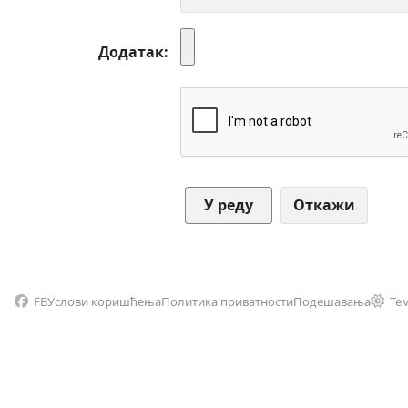
Додатак
Откажи
FB
Услови коришћења
Политика приватности
Подешавања
Те