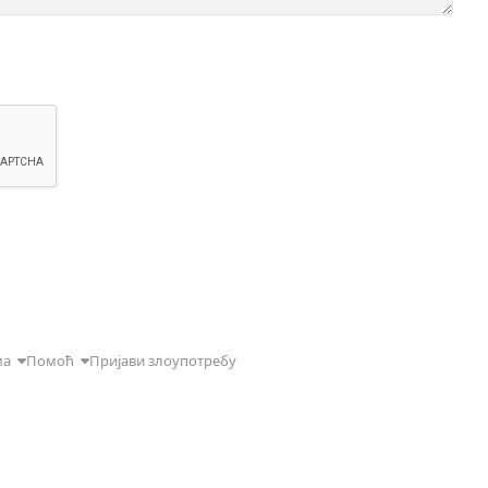
ма
Помоћ
Пријави злоупотребу