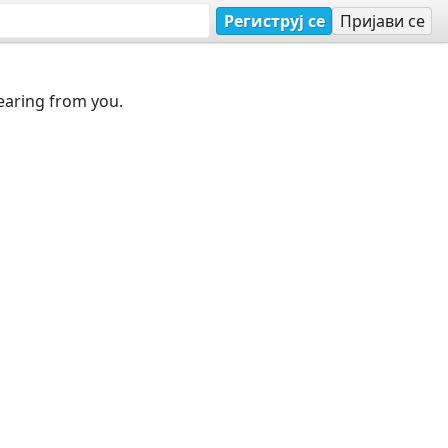
Региструј се
Пријави се
earing from you.