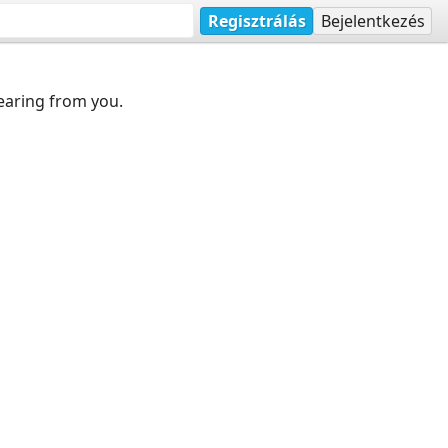
Regisztrálás
Bejelentkezés
earing from you.