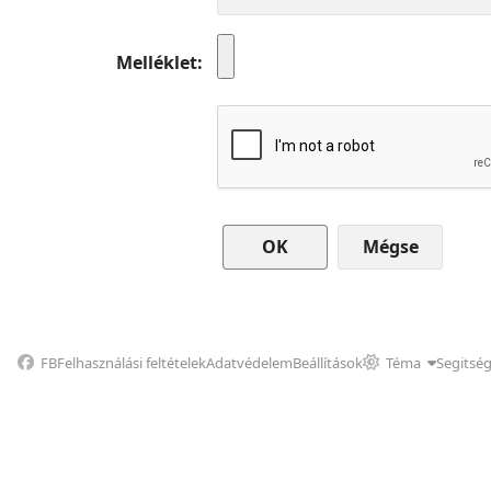
Melléklet
Mégse
FB
Felhasználási feltételek
Adatvédelem
Beállítások
Téma
Segitsé