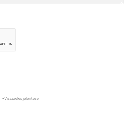
g
Visszaélés jelentése