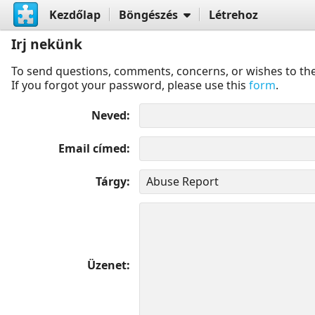
Kezdőlap
Böngészés
Létrehoz
Irj nekünk
To send questions, comments, concerns, or wishes to the
If you forgot your password, please use this
form
.
Neved
Email címed
Tárgy
Üzenet