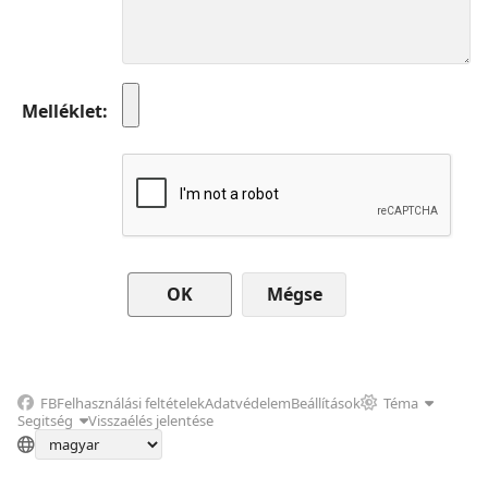
Melléklet
Mégse
FB
Felhasználási feltételek
Adatvédelem
Beállítások
Téma
Segitség
Visszaélés jelentése