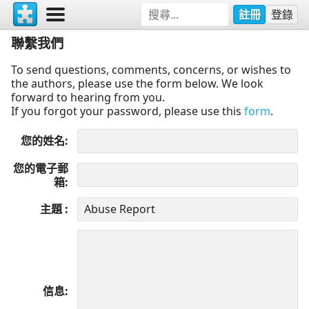
註冊
登錄
聯繫我們
To send questions, comments, concerns, or wishes to
the authors, please use the form below. We look
forward to hearing from you.
If you forgot your password, please use this
form
.
您的姓名
您的電子郵
箱
主題
信息