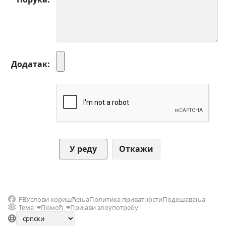
Додатак
Откажи
FB
Услови коришћења
Политика приватности
Подешавања
Тема
Помоћ
Пријави злоупотребу