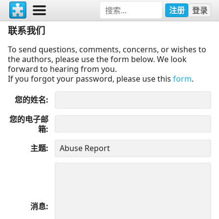
注册
登录
联系我们
To send questions, comments, concerns, or wishes to
the authors, please use the form below. We look
forward to hearing from you.
If you forgot your password, please use this
form
.
您的姓名
您的电子邮
箱
主题
消息