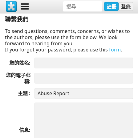
註冊
登錄
聯繫我們
To send questions, comments, concerns, or wishes to
the authors, please use the form below. We look
forward to hearing from you.
If you forgot your password, please use this
form
.
您的姓名
您的電子郵
箱
主題
信息