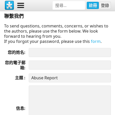
註冊
登錄
聯繫我們
To send questions, comments, concerns, or wishes to
the authors, please use the form below. We look
forward to hearing from you.
If you forgot your password, please use this
form
.
您的姓名
您的電子郵
箱
主題
信息