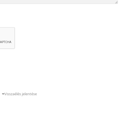
g
Visszaélés jelentése