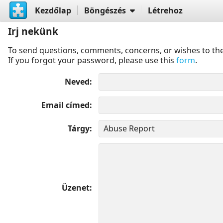
Kezdőlap
Böngészés
Létrehoz
Irj nekünk
To send questions, comments, concerns, or wishes to the
If you forgot your password, please use this
form
.
Neved
Email címed
Tárgy
Üzenet