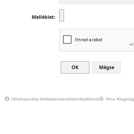
Melléklet
Mégse
FB
Felhasználási feltételek
Adatvédelem
Beállítások
Téma
Segitsé