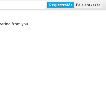
Regisztrálás
Bejelentkezés
earing from you.