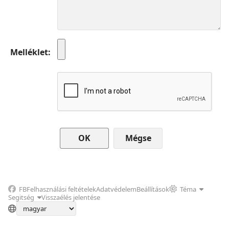
Melléklet
Mégse
FB
Felhasználási feltételek
Adatvédelem
Beállítások
Téma
Segitség
Visszaélés jelentése