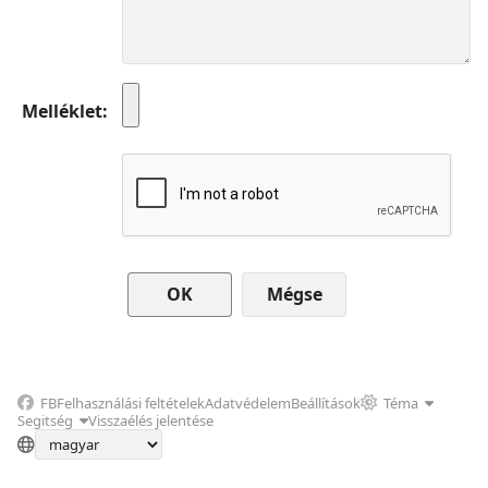
Melléklet
Mégse
FB
Felhasználási feltételek
Adatvédelem
Beállítások
Téma
Segitség
Visszaélés jelentése