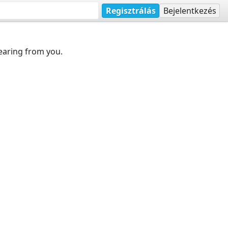
Regisztrálás
Bejelentkezés
earing from you.