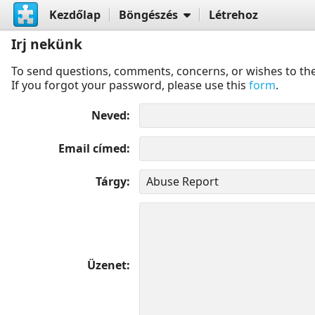
Kezdőlap
Böngészés
Létrehoz
Irj nekünk
To send questions, comments, concerns, or wishes to the
If you forgot your password, please use this
form
.
Neved
Email címed
Tárgy
Üzenet