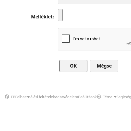
Melléklet
Mégse
FB
Felhasználási feltételek
Adatvédelem
Beállítások
Téma
Segitsé