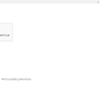
g
Visszaélés jelentése