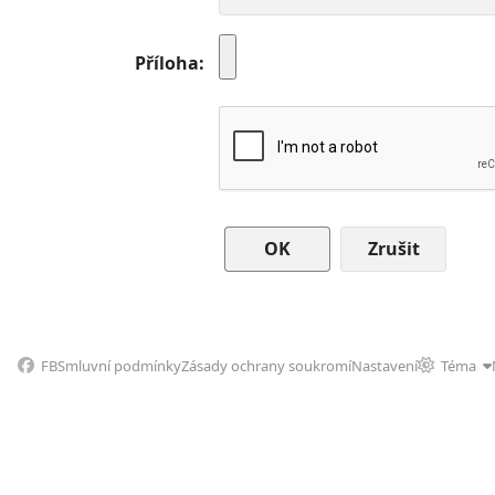
Příloha
Zrušit
FB
Smluvní podmínky
Zásady ochrany soukromí
Nastavení
Téma