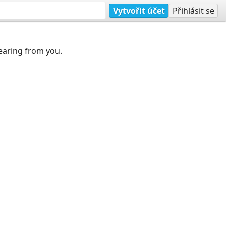
Vytvořit účet
Přihlásit se
earing from you.