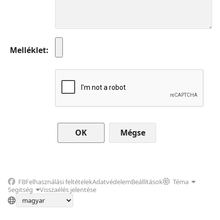
Melléklet
Mégse
FB
Felhasználási feltételek
Adatvédelem
Beállítások
Téma
Segitség
Visszaélés jelentése