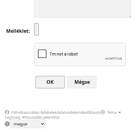
Melléklet
Mégse
FB
Felhasználási feltételek
Adatvédelem
Beállítások
Téma
Segitség
Visszaélés jelentése