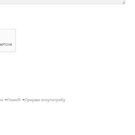
ма
Помоћ
Пријави злоупотребу