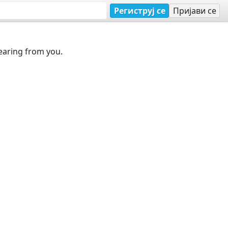
Региструј се
Пријави се
earing from you.