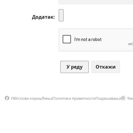
Додатак
Откажи
FB
Услови коришћења
Политика приватности
Подешавања
Те