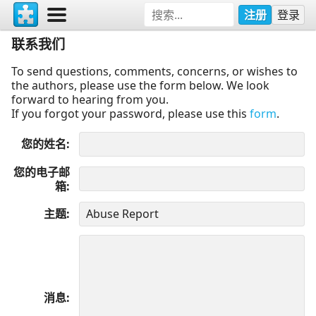
注册
登录
联系我们
To send questions, comments, concerns, or wishes to
the authors, please use the form below. We look
forward to hearing from you.
If you forgot your password, please use this
form
.
您的姓名
您的电子邮
箱
主题
消息