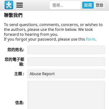
註冊
登錄
聯繫我們
To send questions, comments, concerns, or wishes to
the authors, please use the form below. We look
forward to hearing from you.
If you forgot your password, please use this
form
.
您的姓名
您的電子郵
箱
主題
信息