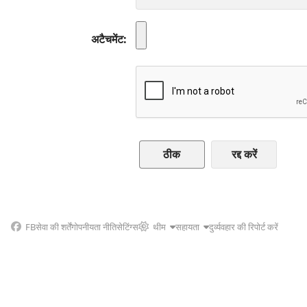
अटैचमेंट
रद्द करें
FB
सेवा की शर्तें
गोपनीयता नीति
सेटिंग्स
थीम
सहायता
दुर्व्यवहार की रिपोर्ट करें