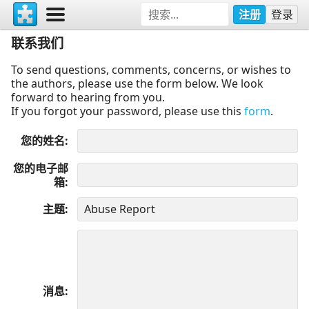
注册
登录
联系我们
To send questions, comments, concerns, or wishes to
the authors, please use the form below. We look
forward to hearing from you.
If you forgot your password, please use this
form
.
您的姓名
您的电子邮
箱
主题
消息