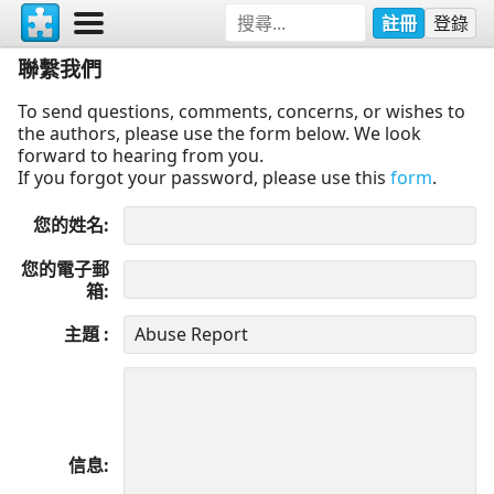
註冊
登錄
聯繫我們
To send questions, comments, concerns, or wishes to
the authors, please use the form below. We look
forward to hearing from you.
If you forgot your password, please use this
form
.
您的姓名
您的電子郵
箱
主題
信息